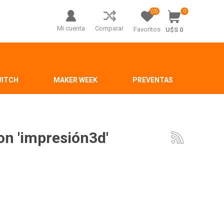
(0)
0
Mi cuenta
Comparar
Favoritos
U$S 0
WITCH
MAKER WEEK
PREVENTAS
on 'impresión3d'