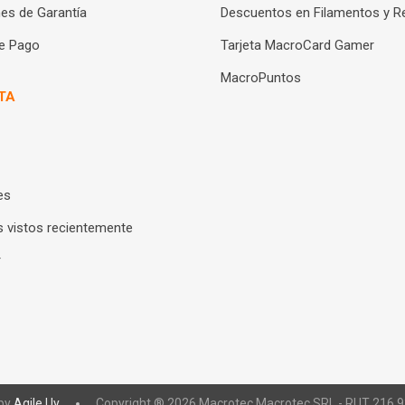
es de Garantía
Descuentos en Filamentos y R
e Pago
Tarjeta MacroCard Gamer
MacroPuntos
TA
es
 vistos recientemente
r
by
Agile.Uy
Copyright ® 2026 Macrotec.Macrotec SRL - RUT 216 93