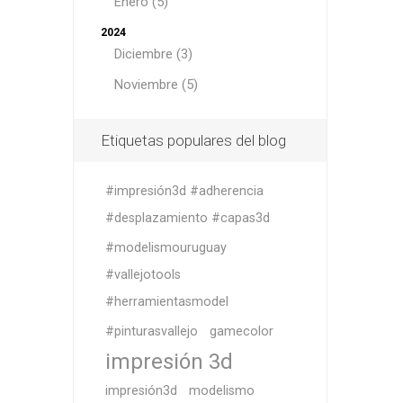
Enero (5)
2024
Diciembre (3)
Noviembre (5)
Etiquetas populares del blog
#impresión3d #adherencia
#desplazamiento #capas3d
#modelismouruguay
#vallejotools
#herramientasmodel
#pinturasvallejo
gamecolor
impresión 3d
impresión3d
modelismo