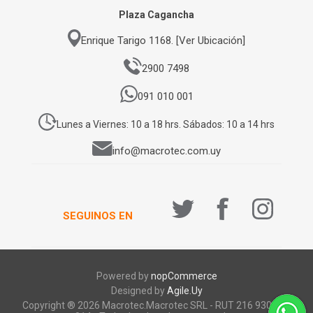
Plaza Cagancha
Enrique Tarigo 1168. [Ver Ubicación]
2900 7498
091 010 001
Lunes a Viernes: 10 a 18 hrs. Sábados: 10 a 14 hrs
info@macrotec.com.uy
SEGUINOS EN
Powered by
nopCommerce
Designed by
Agile.Uy
Copyright ® 2026 Macrotec.Macrotec SRL - RUT 216 930 920