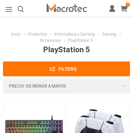
0
Inicio
Productos
Informática y Gaming
Gaming
Accesorios
PlayStation 5
PlayStation 5
FILTERS