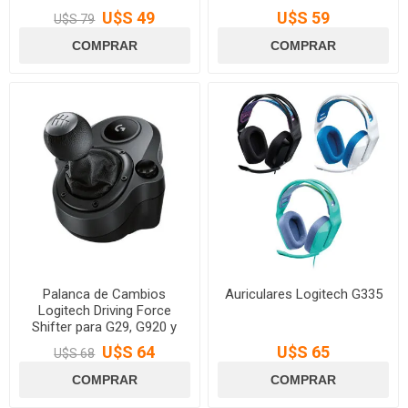
U$S 49
U$S 59
U$S 79
Palanca de Cambios
Auriculares Logitech G335
Logitech Driving Force
Shifter para G29, G920 y
G923
U$S 64
U$S 65
U$S 68