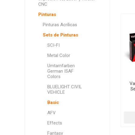
CNC
Pinturas
Pinturas Acrílicas
Sets de Pinturas
SCI-FI
Metal Color
Umtarnfarben
German ISAF
Colors
Va
BLUELIGHT CIVIL
Se
VEHICLE
Basic
AFV
Effects
Fantasy