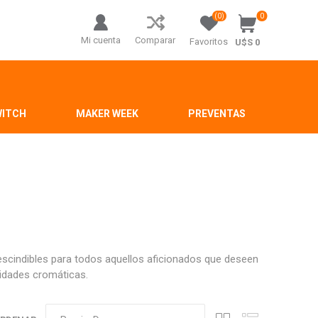
(0)
0
Mi cuenta
Comparar
Favoritos
U$S 0
WITCH
MAKER WEEK
PREVENTAS
escindibles para todos aquellos aficionados que deseen
idades cromáticas.