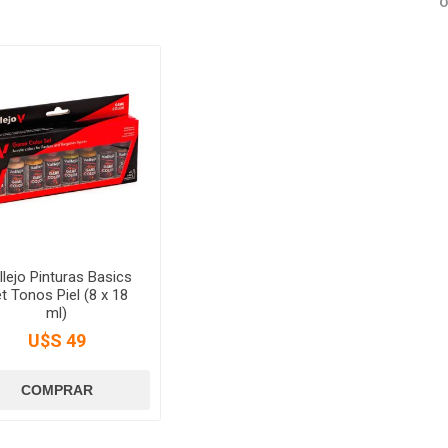
O
llejo Pinturas Basics
t Tonos Piel (8 x 18
ml)
U$S 49