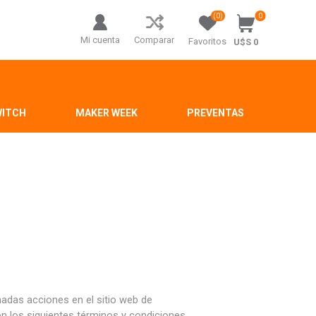
(0)
0
Mi cuenta
Comparar
Favoritos
U$S 0
WITCH
MAKER WEEK
PREVENTAS
das acciones en el sitio web de
 los siguientes términos y condiciones.