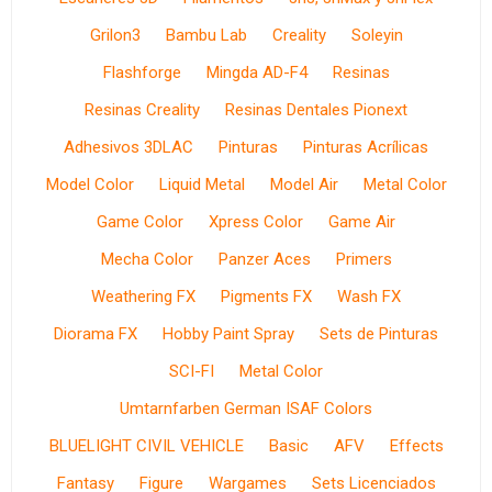
Grilon3
Bambu Lab
Creality
Soleyin
Flashforge
Mingda AD-F4
Resinas
Resinas Creality
Resinas Dentales Pionext
Adhesivos 3DLAC
Pinturas
Pinturas Acrílicas
Model Color
Liquid Metal
Model Air
Metal Color
Game Color
Xpress Color
Game Air
Mecha Color
Panzer Aces
Primers
Weathering FX
Pigments FX
Wash FX
Diorama FX
Hobby Paint Spray
Sets de Pinturas
SCI-FI
Metal Color
Umtarnfarben German ISAF Colors
BLUELIGHT CIVIL VEHICLE
Basic
AFV
Effects
Fantasy
Figure
Wargames
Sets Licenciados