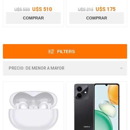
U$S 510
U$S 175
U$S 550
U$S 215
FILTERS