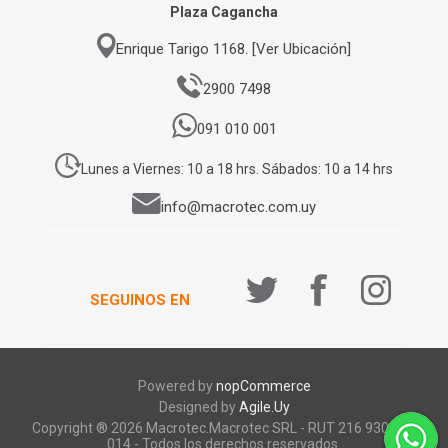
Plaza Cagancha
Enrique Tarigo 1168. [Ver Ubicación]
2900 7498
091 010 001
Lunes a Viernes: 10 a 18 hrs. Sábados: 10 a 14 hrs
info@macrotec.com.uy
SEGUINOS EN
Powered by
nopCommerce
Designed by
Agile.Uy
Copyright ® 2026 Macrotec.Macrotec SRL - RUT 216 930 920
014 - Todos los derechos reservados.