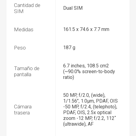
Cantidad de
Dual SIM
SIM
Medidas
161.5 x 74.6 x 7.7 mm
Peso
187 g
6.7 inches, 108.5 cm2
Tamaño de
(~90.0% screen-to-body
pantalla
ratio)
50 MP, f/2.0, (wide),
1/1.56", 1.0µm, PDAF, OIS
Cámara
-50 MP, f/2.4, (telephoto),
trasera
PDAF, OIS, 2.5x optical
zoom -12 MP, f/2.2, 112˚
(ultrawide), AF