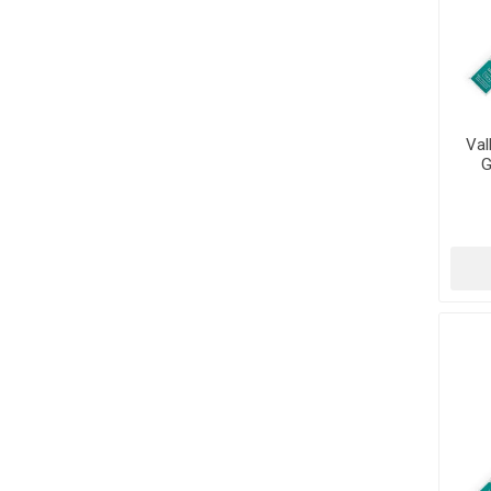
Val
G