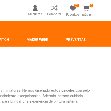
(0)
0
Mi cuenta
Comparar
Favoritos
U$S 0
WITCH
MAKER WEEK
PREVENTAS
y miniaturas. Hemos diseñado estos pinceles con pelo
y rendimiento excepcionales. Además, hemos cuidado
 para brindar una experiencia de pintura óptima.