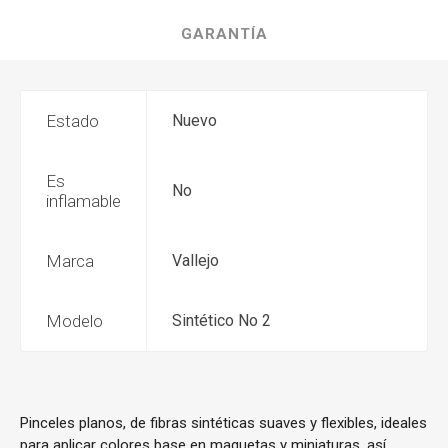
GARANTÍA
Estado
Nuevo
Es
No
inflamable
Marca
Vallejo
Modelo
Sintético No 2
Pinceles planos, de fibras sintéticas suaves y flexibles, ideales
para aplicar colores base en maquetas y miniaturas, así