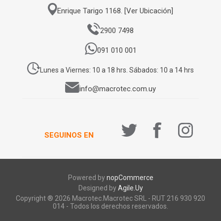
Enrique Tarigo 1168. [Ver Ubicación]
2900 7498
091 010 001
Lunes a Viernes: 10 a 18 hrs. Sábados: 10 a 14 hrs
info@macrotec.com.uy
SEGUINOS EN
Powered by
nopCommerce
Designed by
Agile.Uy
Copyright ® 2026 Macrotec.Macrotec SRL - RUT 216 930 920
014 - Todos los derechos reservados.