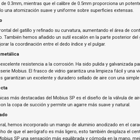
de 0.3mm, mientras que el calibre de 0.5mm proporciona un potente f
ndo una atomización suave y uniforme sobre superficies extensas.
do
ntal del gatillo y refinado su curvatura, aumentando el área de co
También hemos añadido un sutil escalón en la parte posterior del ga
rar la coordinación entre el dedo índice y el pulgar.
 metálica
excelente resistencia a la corrosión. Ha sido pulida y galvanizada 
serie Mobius. El frasco de vidrio garantiza una limpieza fácil y una vi
s garantizan un excelente y duradero sellado de aire con una simple
ecta
cas más destacadas del Mobius SP es el diseño de la válvula de air
 con la copa de succión y permite un agarre más suave y natural.
zado
neral, hemos incorporado un mango de aluminio anodizado en el cara
ho de que el aerógrafo es más ligero, esto también desplaza el cen
Mobius SP una sensación más equilibrada y cómoda en la mano, mej