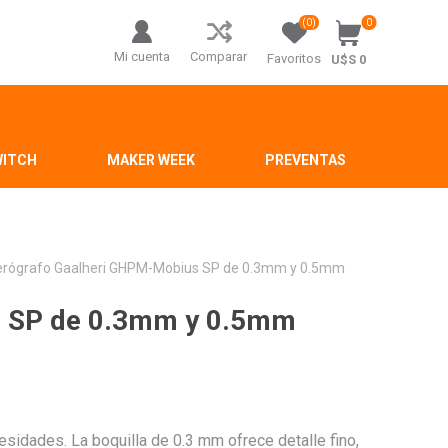
(0)
0
Mi cuenta
Comparar
Favoritos
U$S 0
WITCH
MAKER WEEK
PREVENTAS
rógrafo Gaalheri GHPM-Mobius SP de 0.3mm y 0.5mm
s SP de 0.3mm y 0.5mm
esidades. La boquilla de 0.3 mm ofrece detalle fino,