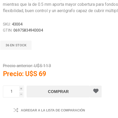
mientras que la de 0.5 mm aporta mayor cobertura para fondos
flexibilidad, buen control y un aerógrafo capaz de cubrir múltip
SKU:
43004
GTIN:
06975834943004
36 EN STOCK
Precio anterior:
U$S 113
Precio:
U$S 69
i
h
AGREGAR A LA LISTA DE COMPARACIÓN