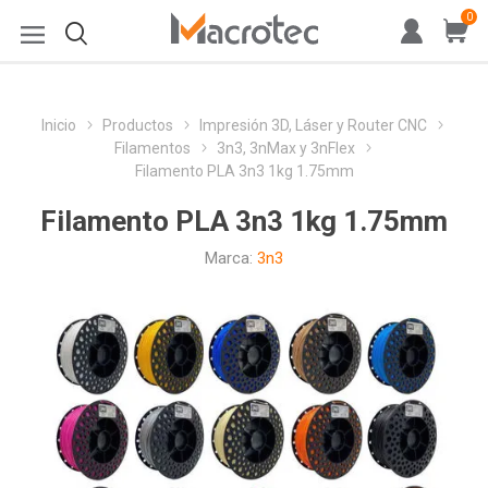
0
Inicio
Productos
Impresión 3D, Láser y Router CNC
Filamentos
3n3, 3nMax y 3nFlex
Filamento PLA 3n3 1kg 1.75mm
Filamento PLA 3n3 1kg 1.75mm
Marca:
3n3