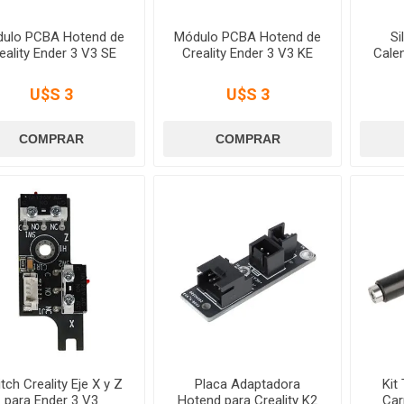
ulo PCBA Hotend de
Módulo PCBA Hotend de
Si
eality Ender 3 V3 SE
Creality Ender 3 V3 KE
Calen
U$S 3
U$S 3
tch Creality Eje X y Z
Placa Adaptadora
Kit
para Ender 3 V3
Hotend para Creality K2
Car