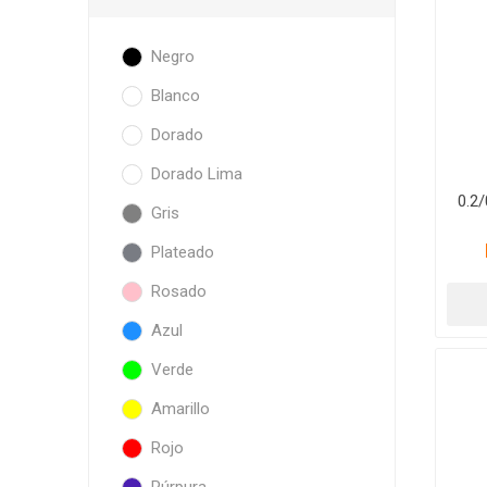
Negro
Blanco
Dorado
Dorado Lima
0.2
Gris
Plateado
Rosado
Azul
Verde
Amarillo
Rojo