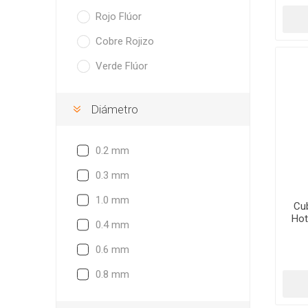
Rojo Flúor
Cobre Rojizo
Verde Flúor
Diámetro
0.2 mm
0.3 mm
1.0 mm
Cub
Hot
0.4 mm
0.6 mm
0.8 mm