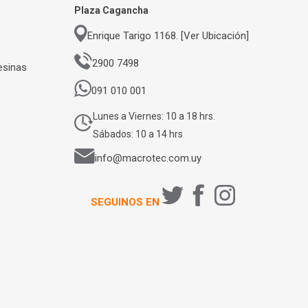
Plaza Cagancha
Enrique Tarigo 1168. [Ver Ubicación]
2900 7498
esinas
091 010 001
Lunes a Viernes: 10 a 18 hrs.
Sábados: 10 a 14 hrs
info@macrotec.com.uy
SEGUINOS EN