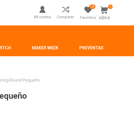
(0)
0
Mi cuenta
Comparar
Favoritos
U$S 0
WITCH
MAKER WEEK
PREVENTAS
hering Round Pequeño
Pequeño