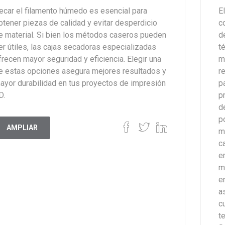
ecar el filamento húmedo es esencial para
E
btener piezas de calidad y evitar desperdicio
c
e material. Si bien los métodos caseros pueden
d
er útiles, las cajas secadoras especializadas
t
frecen mayor seguridad y eficiencia. Elegir una
m
e estas opciones asegura mejores resultados y
r
ayor durabilidad en tus proyectos de impresión
p
D.
p
d
p
AMPLIAR
m
c
e
m
e
a
c
t