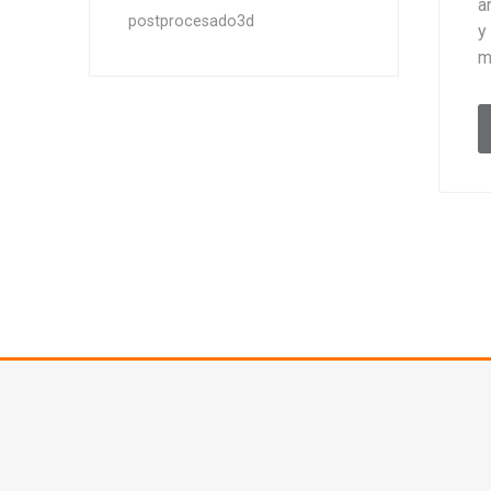
a
postprocesado3d
y
m