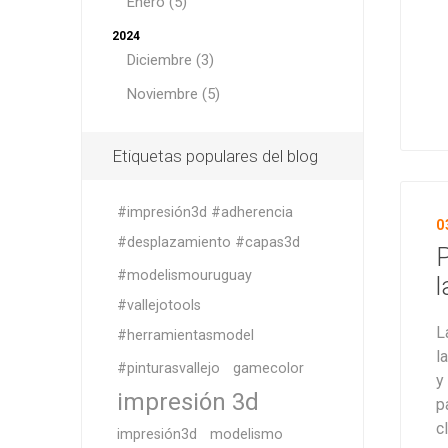
Enero (5)
2024
Diciembre (3)
Noviembre (5)
Etiquetas populares del blog
#impresión3d #adherencia
0
#desplazamiento #capas3d
P
#modelismouruguay
l
#vallejotools
L
#herramientasmodel
l
#pinturasvallejo
gamecolor
y
impresión 3d
p
c
impresión3d
modelismo