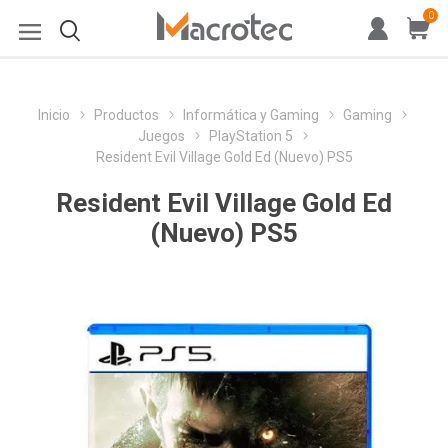
0
Inicio
Productos
Informática y Gaming
Gaming
Juegos
PlayStation 5
Resident Evil Village Gold Ed (Nuevo) PS5
Resident Evil Village Gold Ed
(Nuevo) PS5