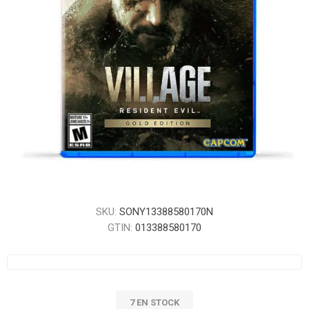
SKU:
SONY13388580170N
GTIN:
013388580170
7 EN STOCK