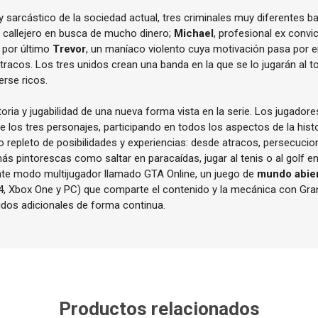
 y sarcástico de la sociedad actual, tres criminales muy diferentes b
r callejero en busca de mucho dinero;
Michael
, profesional ex convi
y por último
Trevor
, un maníaco violento cuya motivación pasa por 
racos. Los tres unidos crean una banda en la que se lo jugarán al to
erse ricos.
ria y jugabilidad de una nueva forma vista en la serie. Los jugadore
e los tres personajes, participando en todos los aspectos de la histo
repleto de posibilidades y experiencias: desde atracos, persecucione
ás pintorescas como saltar en paracaídas, jugar al tenis o al golf en
nte modo multijugador llamado GTA Online, un juego de
mundo abie
4, Xbox One y PC) que comparte el contenido y la mecánica con Gra
dos adicionales de forma continua.
Productos relacionados