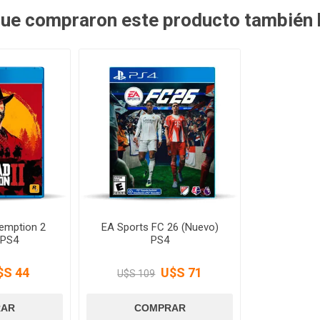
 que compraron este producto también
emption 2
EA Sports FC 26 (Nuevo)
 PS4
PS4
$S 44
U$S 71
U$S 109