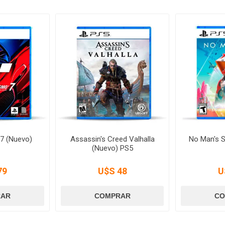
7 (Nuevo)
Assassin's Creed Valhalla
No Man's 
(Nuevo) PS5
79
U$S 48
U