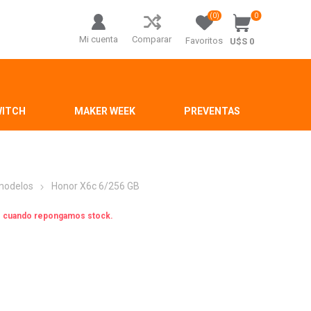
(0)
0
Mi cuenta
Comparar
Favoritos
U$S 0
WITCH
MAKER WEEK
PREVENTAS
 modelos
Honor X6c 6/256 GB
os cuando repongamos stock.