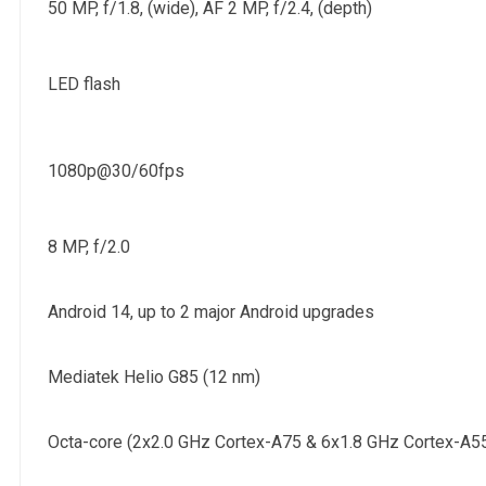
50 MP, f/1.8, (wide), AF 2 MP, f/2.4, (depth)
LED flash
1080p@30/60fps
8 MP, f/2.0
Android 14, up to 2 major Android upgrades
Mediatek Helio G85 (12 nm)
Octa-core (2x2.0 GHz Cortex-A75 & 6x1.8 GHz Cortex-A5