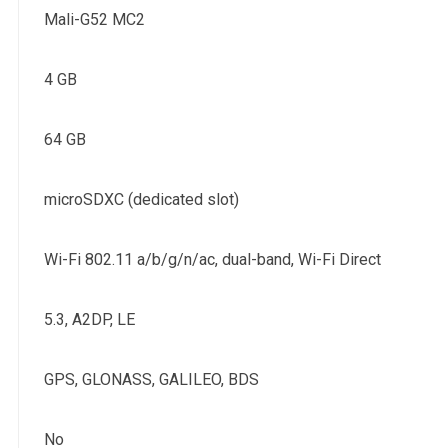
Mali-G52 MC2
4 GB
64 GB
microSDXC (dedicated slot)
Wi-Fi 802.11 a/b/g/n/ac, dual-band, Wi-Fi Direct
5.3, A2DP, LE
GPS, GLONASS, GALILEO, BDS
No