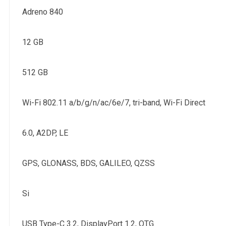
Adreno 840
12 GB
512 GB
Wi-Fi 802.11 a/b/g/n/ac/6e/7, tri-band, Wi-Fi Direct
6.0, A2DP, LE
GPS, GLONASS, BDS, GALILEO, QZSS
Si
USB Type-C 3.2, DisplayPort 1.2, OTG