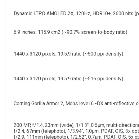
Dynamic LTPO AMOLED 2X, 120Hz, HDR10+, 2600 nits (p
6.9 inches, 115.9 cm2 (~90.7% screen-to-body ratio)
1440 x 3120 pixels, 19.5:9 ratio (~500 ppi density)
1440 x 3120 pixels, 19.5:9 ratio (~516 ppi density)
Corning Gorilla Armor 2, Mohs level 6 -DX anti-reflective 
200 MP, f/1.4, 23mm (wide), 1/1.3", 0.6µm, multi-directio
f/2.4, 67mm (telephoto), 1/3.94", 1.0µm, PDAF, OIS, 3x op
f/2.9, 111mm (telephoto), 1/2.52", 0.7µm, PDAF, OIS, 5x o