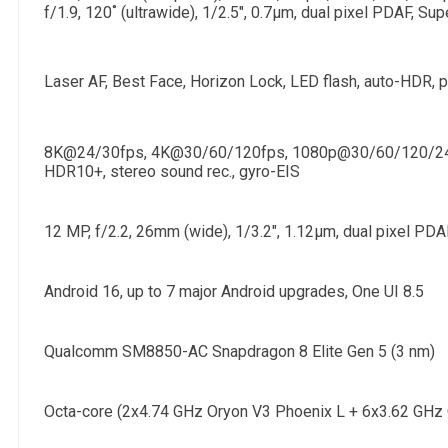
f/1.9, 120˚ (ultrawide), 1/2.5", 0.7µm, dual pixel PDAF, Su
Laser AF, Best Face, Horizon Lock, LED flash, auto-HDR,
8K@24/30fps, 4K@30/60/120fps, 1080p@30/60/120/240
HDR10+, stereo sound rec., gyro-EIS
12 MP, f/2.2, 26mm (wide), 1/3.2", 1.12µm, dual pixel PD
Android 16, up to 7 major Android upgrades, One UI 8.5
Qualcomm SM8850-AC Snapdragon 8 Elite Gen 5 (3 nm)
Octa-core (2x4.74 GHz Oryon V3 Phoenix L + 6x3.62 GHz