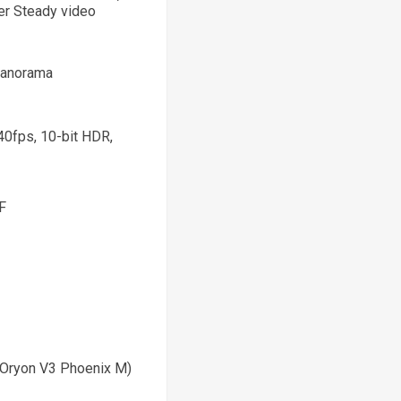
per Steady video
 panorama
fps, 10-bit HDR,
AF
 Oryon V3 Phoenix M)