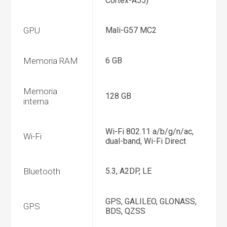
Cortex-A55)
GPU
Mali-G57 MC2
Memoria RAM
6 GB
Memoria
128 GB
interna
Wi-Fi 802.11 a/b/g/n/ac,
Wi-Fi
dual-band, Wi-Fi Direct
Bluetooth
5.3, A2DP, LE
GPS, GALILEO, GLONASS,
GPS
BDS, QZSS