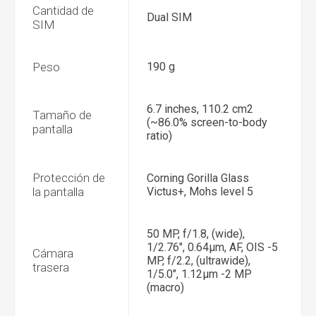
Cantidad de
Dual SIM
SIM
Peso
190 g
6.7 inches, 110.2 cm2
Tamaño de
(~86.0% screen-to-body
pantalla
ratio)
Protección de
Corning Gorilla Glass
la pantalla
Victus+, Mohs level 5
50 MP, f/1.8, (wide),
1/2.76", 0.64µm, AF, OIS -5
Cámara
MP, f/2.2, (ultrawide),
trasera
1/5.0", 1.12µm -2 MP
(macro)