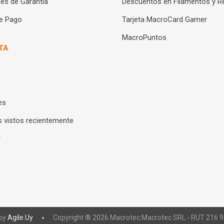
es de Garantía
Descuentos en Filamentos y R
e Pago
Tarjeta MacroCard Gamer
MacroPuntos
TA
es
 vistos recientemente
r
by
Agile.Uy
Copyright ® 2026 Macrotec.Macrotec SRL - RUT 216 93