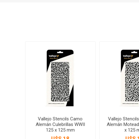
Vallejo Stencils Camo
Vallejo Stencil
Alemán Culebrillas WWII
Alemán Motead
125 x 125 mm
x 125
U$S 18
U$S 