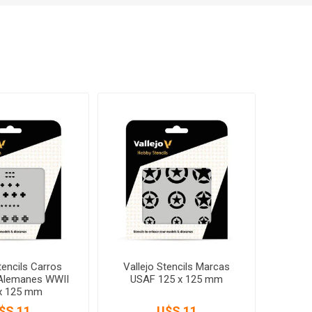
tencils Carros
Vallejo Stencils Marcas
Alemanes WWII
USAF 125 x 125 mm
x 125 mm
$S 11
U$S 11