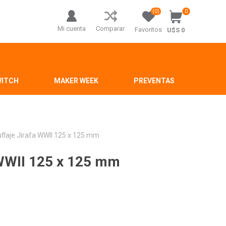
(0)
0
Mi cuenta
Comparar
Favoritos
U$S 0
WITCH
MAKER WEEK
PREVENTAS
uflaje Jirafa WWII 125 x 125 mm
 WWII 125 x 125 mm