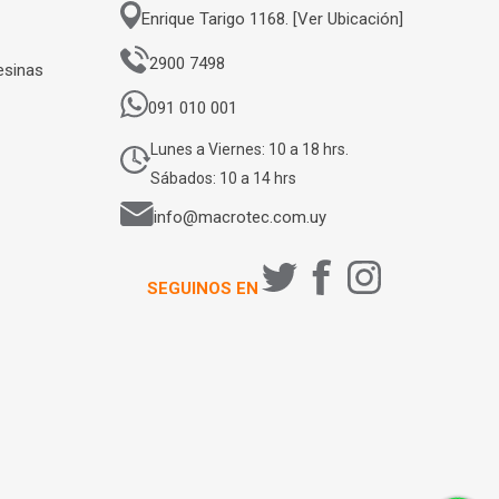
Enrique Tarigo 1168. [Ver Ubicación]
2900 7498
esinas
091 010 001
Lunes a Viernes: 10 a 18 hrs.
Sábados: 10 a 14 hrs
info@macrotec.com.uy
SEGUINOS EN