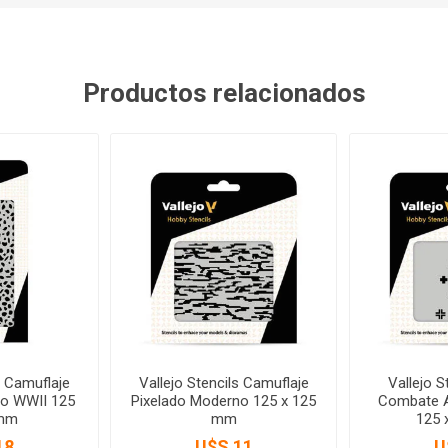
Productos relacionados
s Camuflaje
Vallejo Stencils Camuflaje
Vallejo S
o WWII 125
Pixelado Moderno 125 x 125
Combate 
 mm
mm
125 
18
U$S 11
U