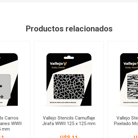
Productos relacionados
ils Carros
Vallejo Stencils Camuflaje
Vallejo St
anes WWII
Jirafa WWII 125 x 125 mm
Pixelado M
25 mm
11
U$S 11
U