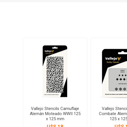
Vallejo Stencils Camuflaje
Vallejo Stenc
Alemán Moteado WWII 125
Combate Alem
x 125 mm
125 x 1
U$S 18
U$S 