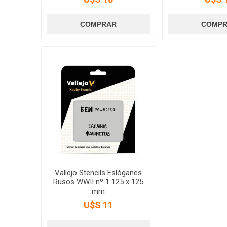
Vallejo Stencils Eslóganes
Rusos WWII nº 1 125 x 125
mm
U$S 11