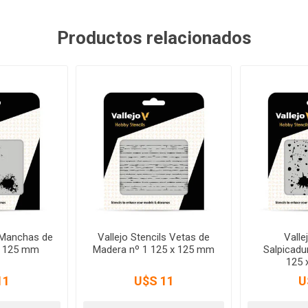
Productos relacionados
s Manchas de
Vallejo Stencils Vetas de
Valle
x 125 mm
Madera nº 1 125 x 125 mm
Salpicad
125 
11
U$S 11
U