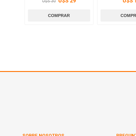
U$S 29
U$S 
U$S 30
SOBRE NOSOTROS
PREGUN