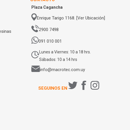
Plaza Cagancha
Enrique Tarigo 1168. [Ver Ubicación]
2900 7498
esinas
091 010 001
Lunes a Viernes: 10 a 18 hrs.
Sábados: 10 a 14 hrs
info@macrotec.com.uy
SEGUINOS EN