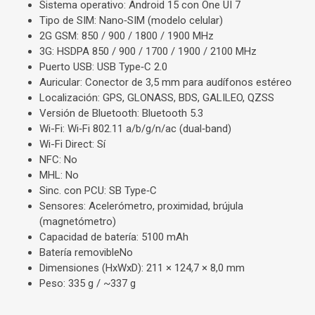
Sistema operativo:
Android 15 con One UI 7
Tipo de SIM:
Nano‑SIM (modelo celular)
2G GSM:
850 / 900 / 1800 / 1900 MHz
3G:
HSDPA 850 / 900 / 1700 / 1900 / 2100 MHz
Puerto USB:
USB Type‑C 2.0
Auricular:
Conector de 3,5 mm para audífonos estéreo
Localización:
GPS, GLONASS, BDS, GALILEO, QZSS
Versión de Bluetooth:
Bluetooth 5.3
Wi-Fi:
Wi‑Fi 802.11 a/b/g/n/ac (dual‑band)
Wi-Fi Direct: Sí
NFC:
No
MHL:
No
Sinc. con PC
U: SB Type‑C
Sensores:
Acelerómetro, proximidad, brújula
(magnetómetro)
Capacidad de batería:
5100 mAh
Batería removible
No
Dimensiones (HxWxD):
211 × 124,7 × 8,0 mm
Peso:
335 g / ~337 g