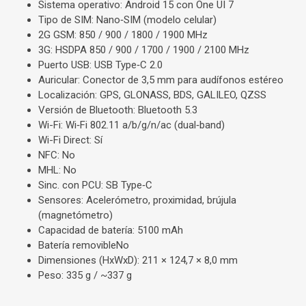
Sistema operativo:
Android 15 con One UI 7
Tipo de SIM:
Nano‑SIM (modelo celular)
2G GSM:
850 / 900 / 1800 / 1900 MHz
3G:
HSDPA 850 / 900 / 1700 / 1900 / 2100 MHz
Puerto USB:
USB Type‑C 2.0
Auricular:
Conector de 3,5 mm para audífonos estéreo
Localización:
GPS, GLONASS, BDS, GALILEO, QZSS
Versión de Bluetooth:
Bluetooth 5.3
Wi-Fi:
Wi‑Fi 802.11 a/b/g/n/ac (dual‑band)
Wi-Fi Direct: Sí
NFC:
No
MHL:
No
Sinc. con PC
U: SB Type‑C
Sensores:
Acelerómetro, proximidad, brújula
(magnetómetro)
Capacidad de batería:
5100 mAh
Batería removible
No
Dimensiones (HxWxD):
211 × 124,7 × 8,0 mm
Peso:
335 g / ~337 g