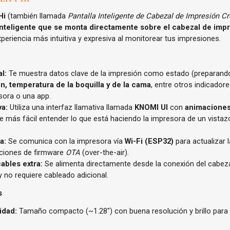
Hi
(también llamada
Pantalla Inteligente de Cabezal de Impresión Cr
inteligente que se monta directamente sobre el cabezal de imp
eriencia más intuitiva y expresiva al monitorear tus impresiones.
l:
Te muestra datos clave de la impresión como estado (preparando
, temperatura de la boquilla y de la cama
, entre otros indicadore
esora o una app.
va:
Utiliza una interfaz llamativa llamada
KNOMI UI
con
animaciones
ce más fácil entender lo que está haciendo la impresora de un vistazo
a:
Se comunica con la impresora vía
Wi-Fi (ESP32)
para actualizar 
zaciones de firmware
OTA
(over-the-air).
cables extra:
Se alimenta directamente desde la conexión del cabezal
 no requiere cableado adicional.
s
lidad:
Tamaño compacto (~1.28″) con buena resolución y brillo para 