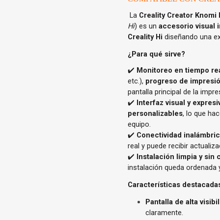
La
Creality Creator Knomi 
Hi
) es un
accesorio visual 
Creality Hi
diseñando una exp
¿Para qué sirve?
✔️
Monitoreo en tiempo rea
etc.),
progreso de impresión
pantalla principal de la impr
✔️
Interfaz visual y expresi
personalizables
, lo que ha
equipo.
✔️
Conectividad inalámbric
real y puede recibir actuali
✔️
Instalación limpia y sin 
instalación queda ordenada y
Características destacada
Pantalla de alta visibi
claramente.