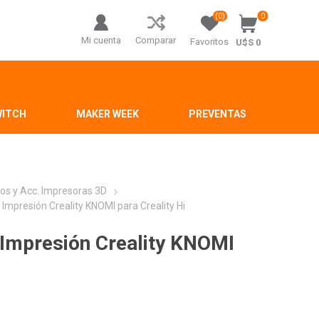
(0)
0
Mi cuenta
Comparar
Favoritos
U$S 0
WITCH
MAKER WEEK
PREVENTAS
os y Acc. Impresoras 3D
 Impresión Creality KNOMI para Creality Hi
e Impresión Creality KNOMI