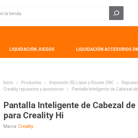
LIQUIDACIÓN JUEGOS
LIQUIDACIÓN ACCESORIOS S
Inicio
Productos
Impresión 3D, Láser y Router CNC
Repuest
Creality repuestos y accesorios
Pantalla Inteligente de Cabezal de
Pantalla Inteligente de Cabezal d
para Creality Hi
Marca:
Creality