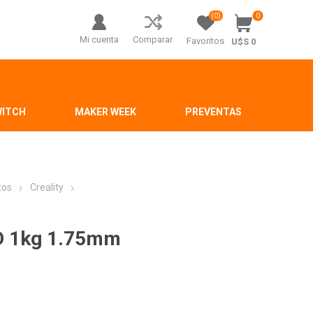
(0)
0
Mi cuenta
Comparar
Favoritos
U$S 0
WITCH
MAKER WEEK
PREVENTAS
tos
Creality
ID 1kg 1.75mm