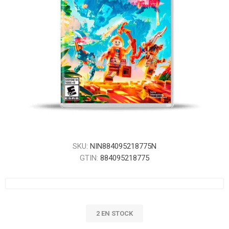
SKU:
NIN884095218775N
GTIN:
884095218775
2 EN STOCK