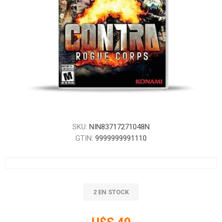
SKU:
NIN83717271048N
GTIN:
9999999991110
2 EN STOCK