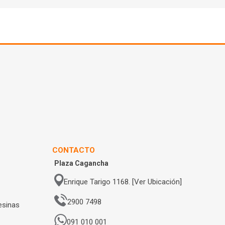
CONTACTO
Plaza Cagancha
Enrique Tarigo 1168. [Ver Ubicación]
2900 7498
esinas
091 010 001