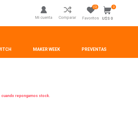
(0)
0
Mi cuenta
Comparar
Favoritos
U$S 0
WITCH
MAKER WEEK
PREVENTAS
os cuando repongamos stock.