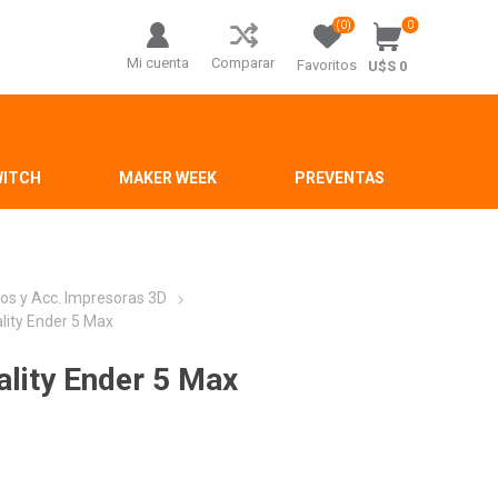
(0)
0
Mi cuenta
Comparar
Favoritos
U$S 0
WITCH
MAKER WEEK
PREVENTAS
os y Acc. Impresoras 3D
ality Ender 5 Max
ality Ender 5 Max