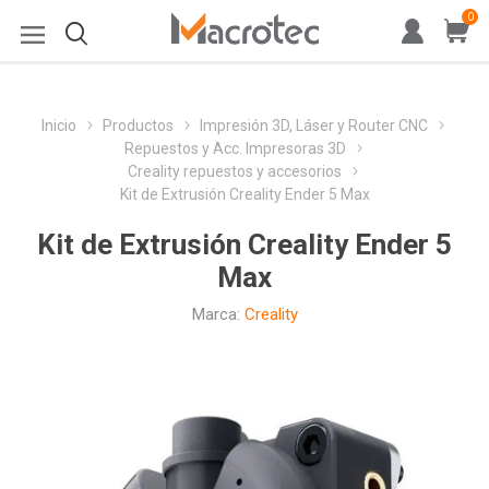
0
Inicio
Productos
Impresión 3D, Láser y Router CNC
Repuestos y Acc. Impresoras 3D
Creality repuestos y accesorios
Kit de Extrusión Creality Ender 5 Max
Kit de Extrusión Creality Ender 5
Max
Marca:
Creality