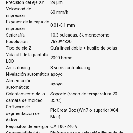
Precisión del eje XY
29 μm
Velocidad de
60 mm/h
impresión
Espesor de la capa de
0,01-0,1 mm
impresión
Serigrafía
10,3 pulgadas, 8k monocromo
Resolución
7680*4320
Tipo de eje Z
Guía lineal doble + husillo de bolas
Vida útil de la pantalla
2000 horas
LCD
Anti-aliasing
8 veces anti-aliasing
Nivelación automática
apoyo
Alimentación
apoyo
automática:
Calentamiento de la
Soporte (rango de temperatura 20-
cámara de moldeo
35°C)
Software de
PioCreat Box (Win7 o superior X64,
segmentación de
Mac)
datos
Requisitos de energía
CA 100-240 V
Compatibilidad de
Disfrute de una selección ilimitada de