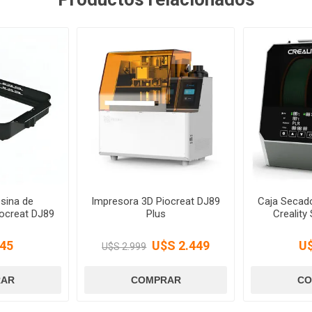
sina de
Impresora 3D Piocreat DJ89
Caja Secad
ocreat DJ89
Plus
Creality
45
U$S 2.449
U
U$S 2.999