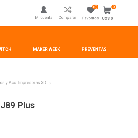
(0)
0
Mi cuenta
Comparar
Favoritos
U$S 0
WITCH
MAKER WEEK
PREVENTAS
os y Acc. Impresoras 3D
DJ89 Plus