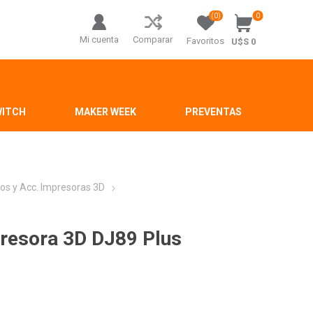
(0)
0
Mi cuenta
Comparar
Favoritos
U$S 0
WITCH
MAKER WEEK
PREVENTAS
os y Acc. Impresoras 3D
presora 3D DJ89 Plus