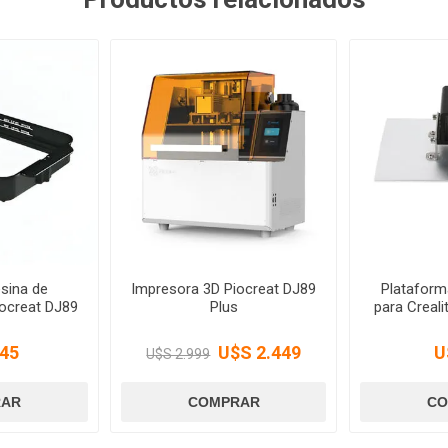
sina de
Impresora 3D Piocreat DJ89
Plataform
ocreat DJ89
Plus
para Crea
45
U$S 2.449
U
U$S 2.999