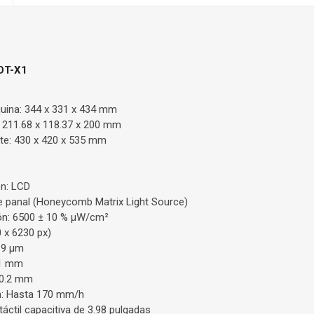
LOT-X1
uina: 344 x 331 x 434 mm
 211.68 x 118.37 x 200 mm
te: 430 x 420 x 535 mm
ón: LCD
de panal (Honeycomb Matrix Light Source)
ión: 6500 ± 10 % μW/cm²
 x 6230 px)
19 μm
.01 mm
 0.2 mm
n: Hasta 170 mm/h
a táctil capacitiva de 3.98 pulgadas