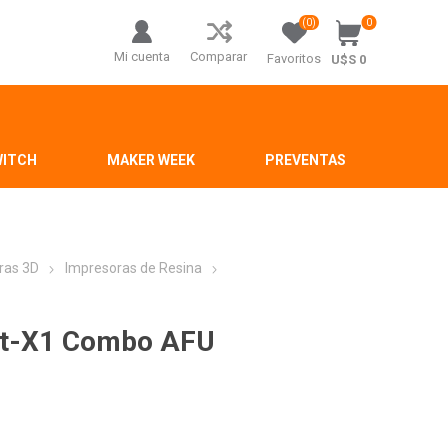
(0)
0
Mi cuenta
Comparar
Favoritos
U$S 0
WITCH
MAKER WEEK
PREVENTAS
ras 3D
Impresoras de Resina
lot-X1 Combo AFU