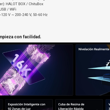
cer): HALOT BOX / ChituBox
USB / WiFi
0-120 V ~ 200-240 V, 50-60 Hz
mpieza con facilidad.