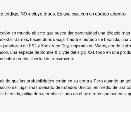
de código, NO incluye disco. Es una caja con un código adentro.
acción en mundo abierto que busca dar continuidad una década más 
ockstar Games, haciéndonos viajar hasta el estado de Leonida, una ve
os jugadores de PS2 y Xbox Vice City, inspirada en Miami, donde disf
ason, una especie de Bonnie & Clyde del siglo XXI; todo en una pro
ás habrá mucha libertad de movimiento.
bido que las probabilidades están en su contra. Pero cuando un golp
scuro del lugar más soleado de Estados Unidos, en medio de una co
de Leonida, obligados a confiar el uno en el otro más que nunca si qu