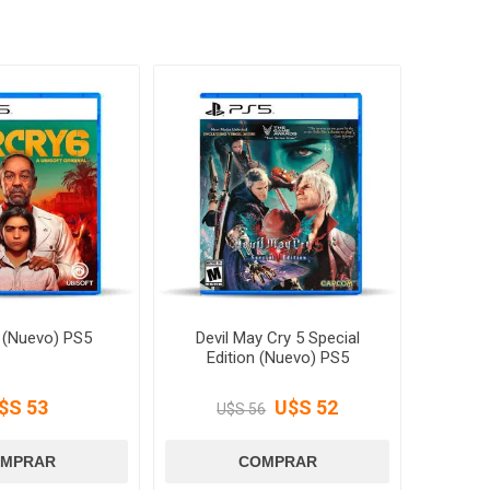
6 (Nuevo) PS5
Devil May Cry 5 Special
Edition (Nuevo) PS5
$S 53
U$S 52
U$S 56