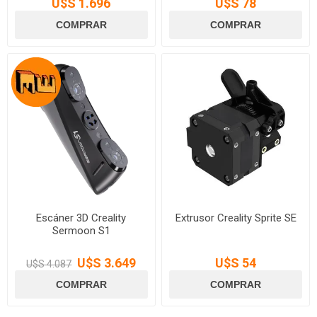
U$S 1.696
U$S 78
Escáner 3D Creality
Extrusor Creality Sprite SE
Sermoon S1
U$S 3.649
U$S 54
U$S 4.087