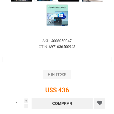
SKU:
4008050047
GTIN:
6971636400943
9 EN STOCK
U$S 436
i
h