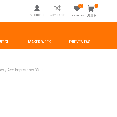
(0)
0
Mi cuenta
Comparar
Favoritos
U$S 0
WITCH
MAKER WEEK
PREVENTAS
os y Acc. Impresoras 3D