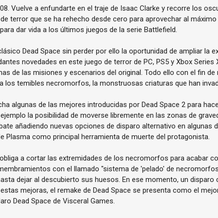
8. Vuelve a enfundarte en el traje de Isaac Clarke y recorre los os
 de terror que se ha rehecho desde cero para aprovechar al máximo 
ara dar vida a los últimos juegos de la serie Battlefield.
clásico Dead Space sin perder por ello la oportunidad de ampliar la e
antes novedades en este juego de terror de PC, PS5 y Xbox Series X
as de las misiones y escenarios del original. Todo ello con el fin de
a los temibles necromorfos, la monstruosas criaturas que han invadi
 algunas de las mejores introducidas por Dead Space 2 para hacer
ejemplo la posibilidad de moverse libremente en las zonas de grav
ate añadiendo nuevas opciones de disparo alternativo en algunas 
 de Plasma como principal herramienta de muerte del protagonista.
 obliga a cortar las extremidades de los necromorfos para acabar co
membramientos con el llamado "sistema de 'pelado' de necromorfo
asta dejar al descubierto sus huesos. En ese momento, un disparo 
s estas mejoras, el remake de Dead Space se presenta como el mej
endaro Dead Space de Visceral Games.