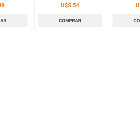
99
U$S 54
U