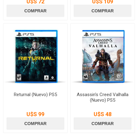
U$S 72
U$S 109
Returnal (Nuevo) PS5
Assassin's Creed Valhalla
(Nuevo) PS5
U$S 99
U$S 48