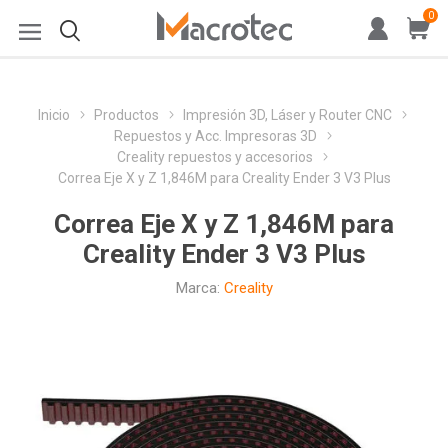
0
Inicio
Productos
Impresión 3D, Láser y Router CNC
Repuestos y Acc. Impresoras 3D
Creality repuestos y accesorios
Correa Eje X y Z 1,846M para Creality Ender 3 V3 Plus
Correa Eje X y Z 1,846M para
Creality Ender 3 V3 Plus
Marca:
Creality