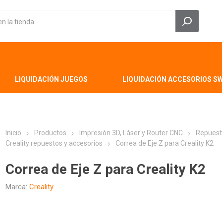
LIQUIDACIÓN JUEGOS
LIQUIDACIÓN ACCESORIOS S
Inicio
Productos
Impresión 3D, Láser y Router CNC
Repuest
Creality repuestos y accesorios
Correa de Eje Z para Creality K2
Correa de Eje Z para Creality K2
Marca:
Creality