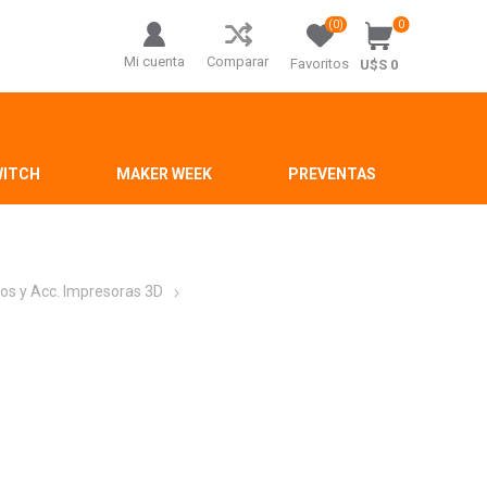
(0)
0
Mi cuenta
Comparar
Favoritos
U$S 0
WITCH
MAKER WEEK
PREVENTAS
os y Acc. Impresoras 3D