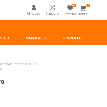
(0)
0
Mi cuenta
Comparar
Favoritos
U$S 0
WITCH
MAKER WEEK
PREVENTAS
os y Acc. Impresoras 3D
ro
ro