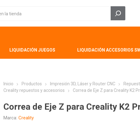
LIQUIDACIÓN JUEGOS
LIQUIDACIÓN ACCESORIOS S
Inicio
Productos
Impresión 3D, Láser y Router CNC
Repuest
Creality repuestos y accesorios
Correa de Eje Z para Creality K2 P
Correa de Eje Z para Creality K2 P
Marca:
Creality