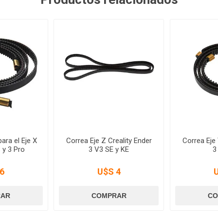
para el Eje X
Correa Eje Z Creality Ender
Correa Eje 
 y 3 Pro
3 V3 SE y KE
3
6
U$S 4