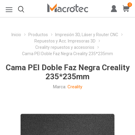
0
Inicio
Productos
Impresión 3D, Láser y Router CNC
Repuestos y Acc. Impresoras 3D
Creality repuestos y accesorios
Cama PEI Doble Faz Negra Creality 235*235mm
Cama PEI Doble Faz Negra Creality
235*235mm
Marca:
Creality