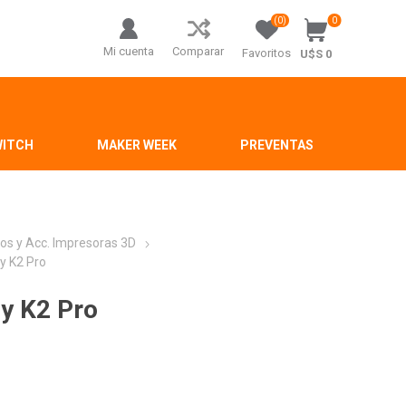
(0)
0
Mi cuenta
Comparar
Favoritos
U$S 0
WITCH
MAKER WEEK
PREVENTAS
os y Acc. Impresoras 3D
 y K2 Pro
 y K2 Pro