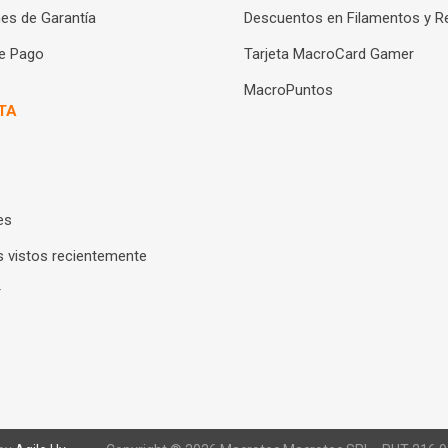
es de Garantía
Descuentos en Filamentos y R
e Pago
Tarjeta MacroCard Gamer
MacroPuntos
TA
es
 vistos recientemente
r