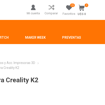
(0)
0
Mi cuenta
Comparar
Favoritos
U$S 0
WITCH
MAKER WEEK
PREVENTAS
os y Acc. Impresoras 3D
a Creality K2
a Creality K2