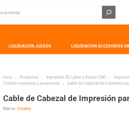
LIQUIDACIÓN JUEGOS
LIQUIDACIÓN ACCESORIOS S
Inicio
Productos
Impresión 3D, Láser y Router CNC
Repuest
Creality repuestos y accesorios
Cable de Cabezal de Impresión par
Cable de Cabezal de Impresión par
Marca:
Creality